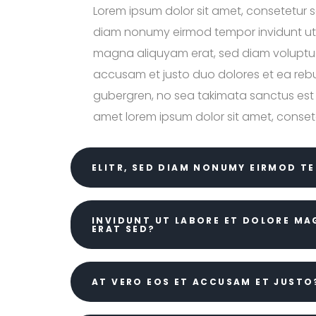
Lorem ipsum dolor sit amet, consetetur sa
diam nonumy eirmod tempor invidunt ut 
magna aliquyam erat, sed diam voluptua
accusam et justo duo dolores et ea rebu
gubergren, no sea takimata sanctus est 
amet lorem ipsum dolor sit amet, conset
ELITR, SED DIAM NONUMY EIRMOD T
INVIDUNT UT LABORE ET DOLORE M
ERAT SED?
AT VERO EOS ET ACCUSAM ET JUSTO