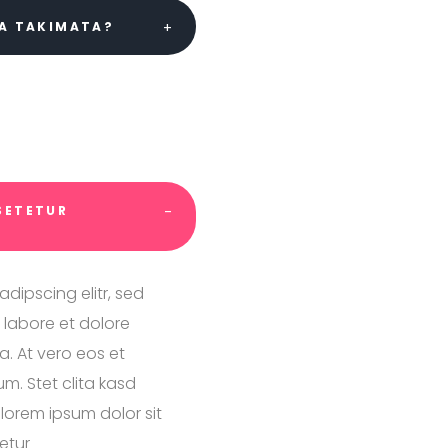
EA TAKIMATA?
SETETUR
dipscing elitr, sed
labore et dolore
. At vero eos et
m. Stet clita kasd
lorem ipsum dolor sit
etur