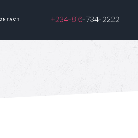
+234-816
-734-2222
ONTACT