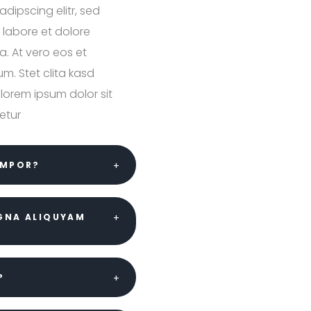
dipscing elitr, sed
labore et dolore
. At vero eos et
m. Stet clita kasd
lorem ipsum dolor sit
etur
EMPOR?
AGNA ALIQUYAM
?