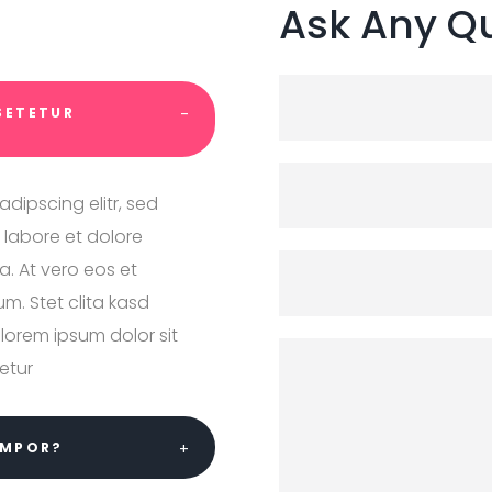
Ask Any Q
SETETUR
dipscing elitr, sed
labore et dolore
. At vero eos et
m. Stet clita kasd
lorem ipsum dolor sit
etur
EMPOR?